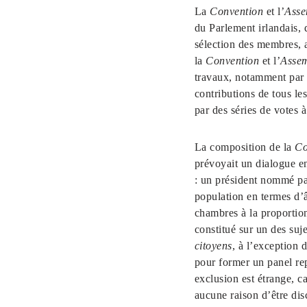
La
Convention
et l’
Asse
du Parlement irlandais, q
sélection des membres, 
la
Convention
et l’
Assem
travaux, notamment par l
contributions de tous le
par des séries de votes 
La composition de la
Co
prévoyait un dialogue en
: un président nommé par
population en termes d’â
chambres à la proportion
constitué sur un des suj
citoyens
, à l’exception
pour former un panel re
exclusion est étrange, ca
aucune raison d’être disc