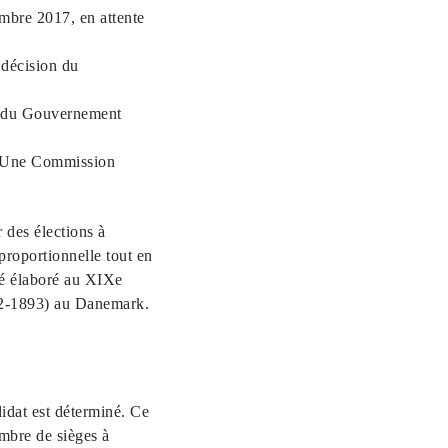
mbre 2017, en attente
 décision du
on du Gouvernement
 ? Une Commission
 des élections à
 proportionnelle tout en
été élaboré au XIXe
12-1893) au Danemark.
.
didat est déterminé. Ce
ombre de sièges à