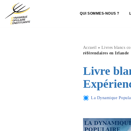
QUI SOMMES-NOUS ?
Aller
au
contenu
Accueil
»
Livres blancs co
référendaires en Irlande
Livre bla
Expérienc
La Dynamique Populai