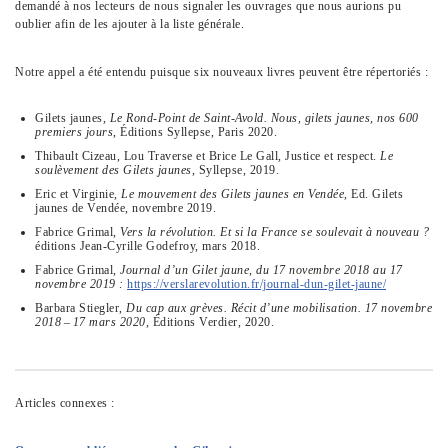
demandé à nos lecteurs de nous signaler les ouvrages que nous aurions pu
oublier afin de les ajouter à la liste générale.
Notre appel a été entendu puisque six nouveaux livres peuvent être répertoriés :
Gilets jaunes,
Le Rond-Point de Saint-Avold. Nous, gilets jaunes, nos 600
premiers jours
, Éditions Syllepse, Paris 2020.
Thibault Cizeau, Lou Traverse et Brice Le Gall, Justice et respect.
Le
soulèvement des Gilets jaunes
, Syllepse, 2019.
Eric et Virginie,
Le mouvement des Gilets jaunes en Vendée
, Ed. Gilets
jaunes de Vendée, novembre 2019.
Fabrice Grimal,
Vers la révolution. Et si la France se soulevait à nouveau ?
éditions Jean-Cyrille Godefroy, mars 2018.
Fabrice Grimal,
Journal d’un Gilet jaune, du 17 novembre 2018 au 17
novembre 2019 :
https://verslarevolution.fr/journal-dun-gilet-jaune/
Barbara Stiegler,
Du cap aux grèves. Récit d’une mobilisation. 17 novembre
2018 – 17 mars 2020
, Éditions Verdier, 2020.
Articles connexes :