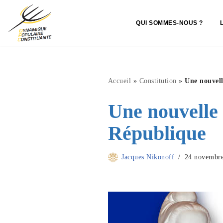
QUI SOMMES-NOUS ?
Aller
au
contenu
Accueil
»
Constitution
»
Une nouvell
Une nouvelle 
République
Jacques Nikonoff
24 novembr