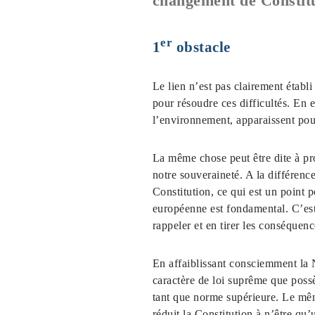
changement de Constit
er
1
obstacle
Le lien n’est pas clairement établi
pour résoudre ces difficultés. En e
l’environnement, apparaissent pou
La même chose peut être dite à pr
notre souveraineté. A la différenc
Constitution, ce qui est un point p
européenne est fondamental. C’est 
rappeler et en tirer les conséquenc
En affaiblissant consciemment la N
caractère de loi suprême que possè
tant que norme supérieure. Le mê
réduit la Constitution à n’être qu’