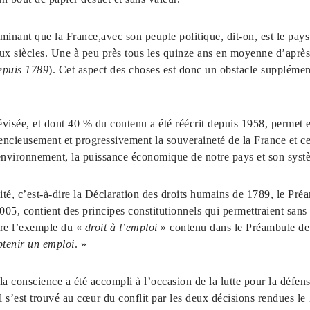
rminant que la France,avec son peuple politique, dit-on, est le pay
eux siècles. Une à peu près tous les quinze ans en moyenne d’aprè
epuis 1789
). Cet aspect des choses est donc un obstacle supplément
révisée, et dont 40 % du contenu a été réécrit depuis 1958, permet
ncieusement et progressivement la souveraineté de la France et cel
l’environnement, la puissance économique de notre pays et son syst
lité, c’est-à-dire la Déclaration des droits humains de 1789, le Pr
05, contient des principes constitutionnels qui permettraient sans 
dre l’exemple du «
droit à l’emploi
» contenu dans le Préambule de 
obtenir un emploi
. »
 conscience a été accompli à l’occasion de la lutte pour la défens
l s’est trouvé au cœur du conflit par les deux décisions rendues le 