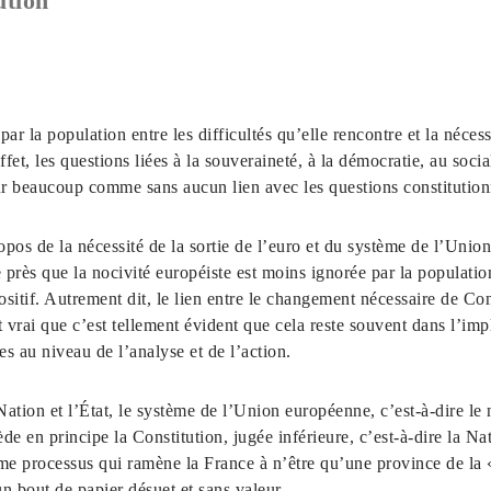
ution
 par la population entre les difficultés qu’elle rencontre et la néces
ffet, les questions liées à la souveraineté, à la démocratie, au socia
r beaucoup comme sans aucun lien avec les questions constitution
opos de la nécessité de la sortie de l’euro et du système de l’Uni
e près que la nocivité européiste est moins ignorée par la populatio
ositif. Autrement dit, le lien entre le changement nécessaire de Con
vrai que c’est tellement évident que cela reste souvent dans l’impl
es au niveau de l’analyse et de l’action.
ation et l’État, le système de l’Union européenne, c’est-à-dire le 
de en principe la Constitution, jugée inférieure, c’est-à-dire la Na
me processus qui ramène la France à n’être qu’une province de la
un bout de papier désuet et sans valeur.