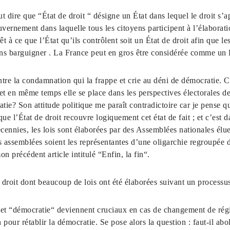
ut dire que “État de droit “ désigne un État dans lequel le droit s’a
ernement dans laquelle tous les citoyens participent à l’élaborati
t à ce que l’État qu’ils contrôlent soit un État de droit afin que les
ans barguigner . La France peut en gros être considérée comme un É
a condamnation qui la frappe et crie au déni de démocratie. Cep
et en même temps elle se place dans les perspectives électorales des
atie? Son attitude politique me paraît contradictoire car je pense q
e l’État de droit recouvre logiquement cet état de fait ; et c’est d
ennies, les lois sont élaborées par des Assemblées nationales élues
 assemblées soient les représentantes d’une oligarchie regroupée 
on précédent article intitulé “Enfin, la fin“.
it dont beaucoup de lois ont été élaborées suivant un processu
 “démocratie“ deviennent cruciaux en cas de changement de régi
 pour rétablir la démocratie. Se pose alors la question : faut-il aboli