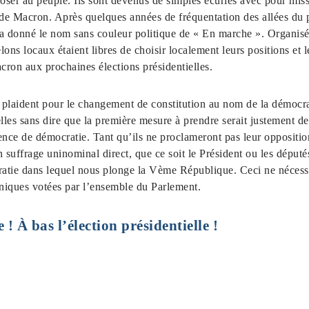
poser au peuple. Ils sont devenus de simples écuries avec pour mis
 de Macron. Après quelques années de fréquentation des allées du po
l a donné le nom sans couleur politique de « En marche ». Organisés
lons locaux étaient libres de choisir localement leurs positions et l
acron aux prochaines élections présidentielles.
laident pour le changement de constitution au nom de la démocrat
lles sans dire que la première mesure à prendre serait justement de
ence de démocratie. Tant qu’ils ne proclameront pas leur oppositio
 suffrage uninominal direct, que ce soit le Président ou les député
ratie dans lequel nous plonge la Vème République. Ceci ne nécess
niques votées par l’ensemble du Parlement.
 ! À bas l’élection présidentielle !