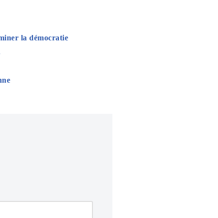
iminer la démocratie
.
nne