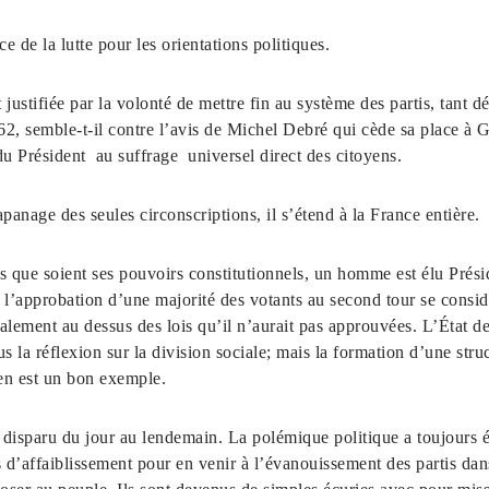
e la lutte pour les orientations politiques.
tifiée par la volonté de mettre fin au système des partis, tant dé
62, semble-t-il contre l’avis de Michel Debré qui cède sa place à
du Président au suffrage universel direct des citoyens.
age des seules circonscriptions, il s’étend à la France entière.
 soient ses pouvoirs constitutionnels, un homme est élu Présiden
de l’approbation d’une majorité des votants au second tour se consi
nalement au dessus des lois qu’il n’aurait pas approuvées. L’État de
lus la réflexion sur la division sociale; mais la formation d’une str
en est un bon exemple.
sparu du jour au lendemain. La polémique politique a toujours ét
es d’affaiblissement pour en venir à l’évanouissement des partis dan