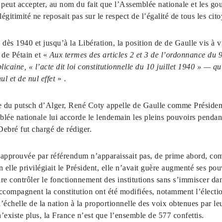
 peut accepter, au nom du fait que l’Assemblée nationale et les go
égitimité ne reposait pas sur le respect de l’égalité de tous les cit
40 et jusqu’à la Libération, la position de de Gaulle vis à vis d
 de Pétain et «
Aux termes des articles 2 et 3 de l’ordonnance du 9
blicaine,
« l’acte dit loi constitutionnelle du 10 juillet 1940 » — qu
l et de nul effet
» .
putsch d’Alger, René Coty appelle de Gaulle comme Président du
lée nationale lui accorde le lendemain les pleins pouvoirs pendan
Debré fut chargé de rédiger.
rouvée par référendum n’apparaissait pas, de prime abord, com
n elle privilégiait le Président, elle n’avait guère augmenté ses po
ire contrôler le fonctionnement des institutions sans s’immiscer da
accompagnent la constitution ont été modifiées, notamment l’élect
 l’échelle de la nation à la proportionnelle des voix obtenues par le
’existe plus, la France n’est que l’ensemble de 577 confettis.