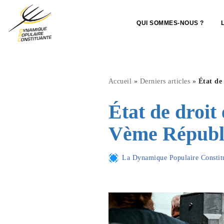
QUI SOMMES-NOUS ?
Aller
au
contenu
Accueil
»
Derniers articles
»
État de
État de droit
Vème Républ
La Dynamique Populaire Constit