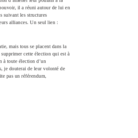
sion d’amener leur poulain à la
uvoir, il a réuni autour de lui en
 suivant les structures
eurs alliances. Un seul lien :
ie, mais tous se placent dans la
 supprimer cette élection qui est à
n à toute élection d’un
s, je douterai de leur volonté de
ite pas un référendum,