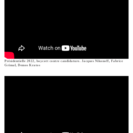
Présidentielle 2022, boycott contre candidature. Jacques Nikonoff, Fabrice
Grimal, Demos Kratos